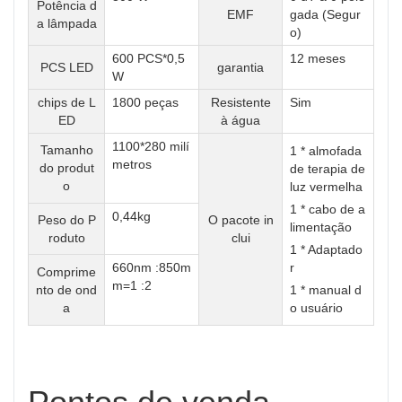
Potência d
EMF
gada (Segur
a lâmpada
o)
600 PCS*0,5
12 meses
PCS LED
garantia
W
chips de L
1800 peças
Resistente
Sim
ED
à água
1100*280 milí
Tamanho
1 * almofada
metros
do produt
de terapia de
o
luz vermelha
1 * cabo de a
0,44kg
Peso do P
O pacote in
limentação
roduto
clui
1 * Adaptado
660nm :850m
r
Comprime
m=1 :2
nto de ond
1 * manual d
a
o usuário