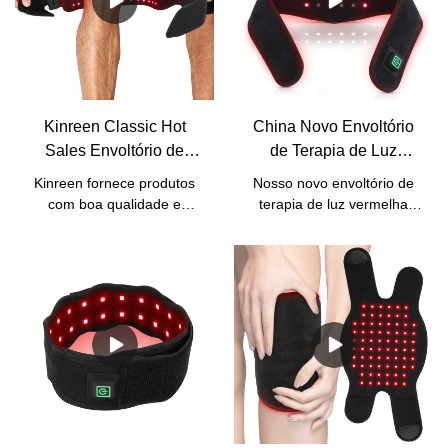
Kinreen Classic Hot
China Novo Envoltório
Sales Envoltório de
de Terapia de Luz
terapia de luz vermelha
Vermelha para Alívio de
Kinreen fornece produtos
Nosso novo envoltório de
com alça para alívio da
Dor no Ombro
com boa qualidade e
terapia de luz vermelha
dor corporal - preço de
Fabricantes - Kinreen
serviços
para alívio da dor no
econômicos.Aceitamos
fábrica
ombro.
todos os tipos de serviços
personalizados, incluindo
personalização de
logotipo/caixa/manual/comprimento
de onda.Para o nosso
clássico envoltório de
terapia de luz vermelha,
temos três estilos para sua
referência.Também