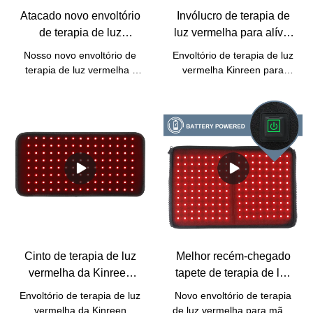
fornecemos versão com
Atacado novo envoltório
Invólucro de terapia de
bateria embutida.
de terapia de luz
luz vermelha para alívio
vermelha para alívio da
da dor nas articulações
Nosso novo envoltório de
Envoltório de terapia de luz
dor no pescoço com bom
do joelho Varinha de
terapia de luz vermelha -
vermelha Kinreen para
preço - Kinreen
terapia de luz vermelha-
para alívio da dor no
alívio da dor nas
pescoçoÉ portátil para a
articulações do corpo com a
Kinreen preço de fábrica
maioria das pessoas
bateria embutida.
usarem. Pode ser usado
para alívio da dor nas
articulações do pulso do
pescoço.Temos um sério
controle de qualidade tanto
para reprodução quanto
para inspeções de
matérias-primas, produção
e pós-produção.A política
Cinto de terapia de luz
Melhor recém-chegado
de garantia de um ano
vermelha da Kinreen
tapete de terapia de luz
prevê qualquer defeito
com bateria embutida
vermelha para empresas
causado por nós.
Envoltório de terapia de luz
Novo envoltório de terapia
para alívio da dor nas
de mãos e dedos -
vermelha da Kinreen
de luz vermelha para mãos