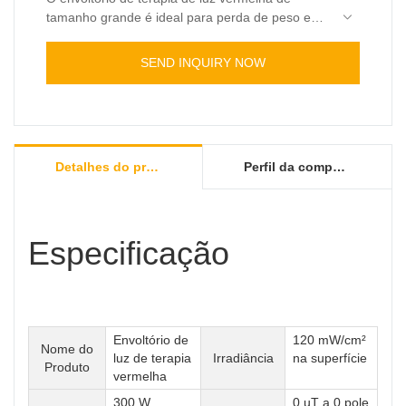
tamanho grande é ideal para perda de peso em
terapia humana ou de cavalo.
1800 LED de grau médico incluem vermelho
660nm e infravermelho próximo 850nm.
SEND INQUIRY NOW
Adaptador de lista UL.
A almofada pode ser com tampa plástica sobre
diodo led ou não.
FDA CE ROHS FCC certificado
ISO 9001& ISO13485
Detalhes do produto
Perfil da companhia
Especificação
Envoltório de
120 mW/cm²
Nome do
luz de terapia
Irradiância
na superfície
Produto
vermelha
300 W
0 uT a 0 pole