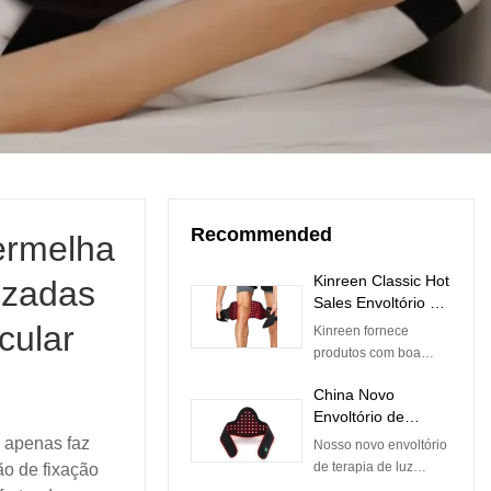
Recommended
ermelha
Kinreen Classic Hot
uzadas
Sales Envoltório de
terapia de luz
cular
Kinreen fornece
vermelha com alça
produtos com boa
para alívio da dor
qualidade e serviços
corporal - preço de
China Novo
econômicos.Aceitamos
fábrica
Envoltório de
todos os tipos de
Terapia de Luz
serviços
 apenas faz
Nosso novo envoltório
Vermelha para
personalizados,
de terapia de luz
o de fixação
Alívio de Dor no
incluindo
vermelha para alívio