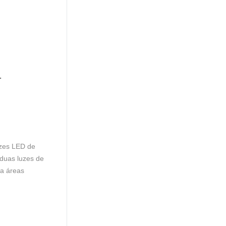
.
uzes LED de
 duas luzes de
ra áreas