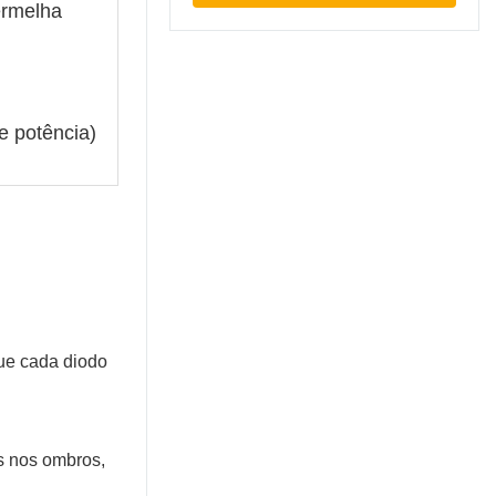
ermelha
e potência)
que cada diodo
es nos ombros,