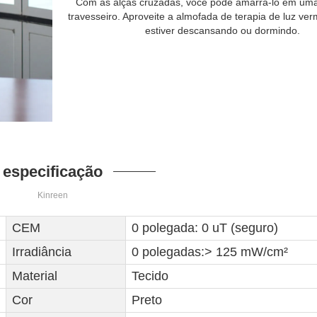
Com as alças cruzadas, você pode amarrá-lo em uma
travesseiro. Aproveite a almofada de terapia de luz v
estiver descansando ou dormindo.
especificação
Kinreen
CEM
0 polegada: 0 uT (seguro)
Irradiância
0 polegadas:> 125 mW/cm²
Material
Tecido
Cor
Preto