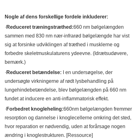
Nogle af dens forskellige fordele inkluderer:
·
Reduceret træningstræthed:
660 nm bølgelængden
sammen med 830 nm nær-infrarød bølgelængde har vist
sig at forsinke udviklingen af ​​træthed i musklerne og
forbedre skeletmuskulaturens ydeevne. (Idrætsudøvere,
bemærk.)
·
Reduceret betændelse:
I en undersøgelse, der
undersøgte virkningerne af rødt lysbehandling på
lungehindebetændelse, blev bølgelængden på 660 nm
fundet at inducere en anti-inflammatorisk effekt.
·
Forbedret knogleheling:
660nm bølgelængden fremmer
resorption og dannelse i knoglecellerne omkring det sted,
hvor reparation er nødvendig, uden at forårsage nogen
ændring i knoglestrukturen. [Ressource]