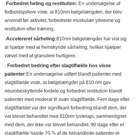
·
Forbedret heling og restitution:
En undersøgelse af
fodboldspillere viste, at 810nm-bølgelængden, der blev
anvendt før aktivitet, forbedrede muskulær ydeevne og
restitution efter træning.
·
Accelereret sårheling:
810nm bølgelængder har vist sig
at hjælpe med at fremskynde sårheling, hvilket hjælper
vævet med at granulere hurtigere.
·
Forbedret bedring efter slagtilfælde hos visse
patienter:
En undersøgelse udført blandt patienter med
slagtilfælde viste, at bølgelængder på 810 nm gav
neurobeskyttende fordele og forbedret restitution blandt
patienter med moderat til svær slagtilfælde. Fem dage efter
slagtilfældet var der signifikant forbedring blandt dem, der
var blevet behandlet med 810nm lysterapi, sammenlignet
med dem, der ikke var blevet behandlet. 90 dage efter et
slagtilfælde havde 70 % af de behandlede patienter et