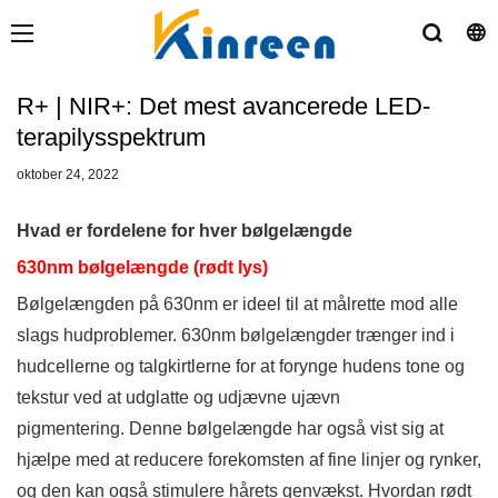
R+ | NIR+: Det mest avancerede LED-
terapilysspektrum
oktober 24, 2022
Hvad er fordelene for hver bølgelængde
630nm bølgelængde (rødt lys)
Bølgelængden på 630nm er ideel til at målrette mod alle
slags hudproblemer. 630nm bølgelængder trænger ind i
hudcellerne og talgkirtlerne for at forynge hudens tone og
tekstur ved at udglatte og udjævne ujævn
pigmentering. Denne bølgelængde har også vist sig at
hjælpe med at reducere forekomsten af ​​fine linjer og rynker,
og den kan også stimulere hårets genvækst. Hvordan rødt