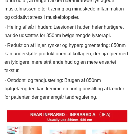
fandt ud af, at brugen af ​​det nær-infrarøde lys øgede
muskelmassen efter træning og mindskede inflammation
og oxidativt stress i muskelbiopsier.
· Heling af sår i huden: Læsioner i huden heler hurtigere,
når de udsættes for 850nm bølgelængde lysterapi.
· Reduktion af linjer, rynker og hyperpigmentering: 850nm
kan understøtte produktionen af ​​kollagen, der hjælper med
en fyldigere, mere strålende hud og en mere ensartet
tekstur.
· Ortodonti og tandjustering: Brugen af ​​850nm
bølgelængden kan fremme en hurtig omstilling af tænder
for patienter, der gennemgår tandregulering.