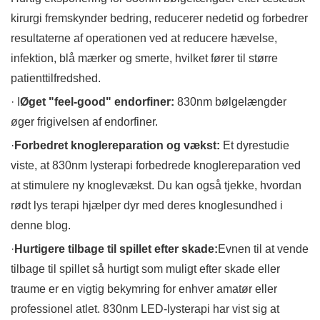
kirurgi fremskynder bedring, reducerer nedetid og forbedrer
resultaterne af operationen ved at reducere hævelse,
infektion, blå mærker og smerte, hvilket fører til større
patienttilfredshed.
· I
Øget "feel-good" endorfiner:
830nm bølgelængder
øger frigivelsen af ​​endorfiner.
·
Forbedret knoglereparation og vækst:
Et dyrestudie
viste, at 830nm lysterapi forbedrede knoglereparation ved
at stimulere ny knoglevækst. Du kan også tjekke, hvordan
rødt lys terapi hjælper dyr med deres knoglesundhed i
denne blog.
·
Hurtigere tilbage til spillet efter skade:
Evnen til at vende
tilbage til spillet så hurtigt som muligt efter skade eller
traume er en vigtig bekymring for enhver amatør eller
professionel atlet. 830nm LED-lysterapi har vist sig at