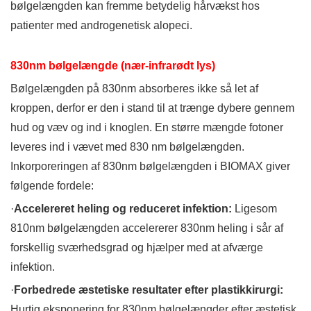
bølgelængden kan fremme betydelig hårvækst hos
patienter med androgenetisk alopeci.
830nm bølgelængde (nær-infrarødt lys)
Bølgelængden på 830nm absorberes ikke så let af
kroppen, derfor er den i stand til at trænge dybere gennem
hud og væv og ind i knoglen. En større mængde fotoner
leveres ind i vævet med 830 nm bølgelængden.
Inkorporeringen af ​​830nm bølgelængden i BIOMAX giver
følgende fordele:
·
Accelereret heling og reduceret infektion:
Ligesom
810nm bølgelængden accelererer 830nm heling i sår af
forskellig sværhedsgrad og hjælper med at afværge
infektion.
·
Forbedrede æstetiske resultater efter plastikkirurgi:
Hurtig eksponering for 830nm bølgelængder efter æstetisk