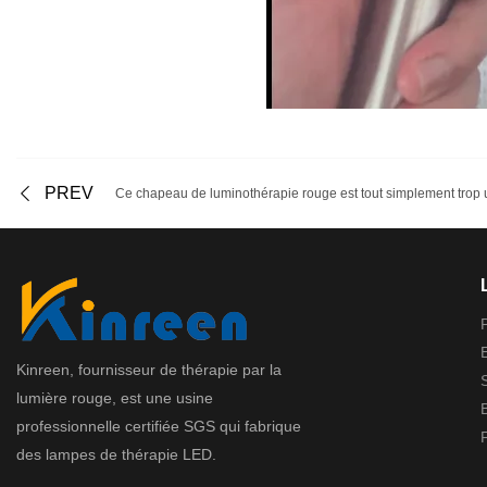
PREV
Ce chapeau de luminothérapie rouge est tout simplement trop ut
Kinreen, fournisseur de thérapie par la
lumière rouge, est une usine
professionnelle certifiée SGS qui fabrique
des lampes de thérapie LED.