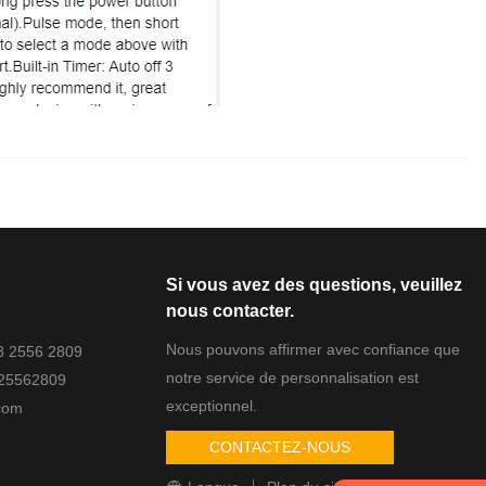
Si vous avez des questions, veuillez
nous contacter.
Nous pouvons affirmer avec confiance que
88 2556 2809
notre service de personnalisation est
825562809
exceptionnel.
com
CONTACTEZ-NOUS