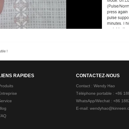
ile !
LIENS RAPIDES
CONTACTEZ-NOUS
Produits
Contact : Wendy Hao
Entreprise
Téléphone portable : +86 1
Service
WhatsApp/Wechat : +86 18
Blog
E-mail:
wendyhao@kinreen.
FAQ