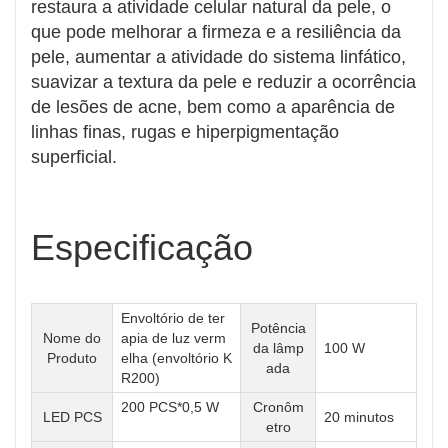
restaura a atividade celular natural da pele, o
que pode melhorar a firmeza e a resiliência da
pele, aumentar a atividade do sistema linfático,
suavizar a textura da pele e reduzir a ocorrência
de lesões de acne, bem como a aparência de
linhas finas, rugas e hiperpigmentação
superficial.
Especificação
Envoltório de ter
Potência
Nome do
apia de luz verm
da lâmp
100 W
Produto
elha (envoltório K
ada
R200)
200 PCS*0,5 W
Cronôm
LED PCS
20 minutos
etro