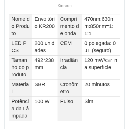
Kinreen
Nome d
Envoltóri
Compri
470nm:630n
o Produ
o KR200
mento d
m:850nm=1:
to
e onda
1:1
LED P
200 unid
CEM
0 polegada: 0
CS
ades
uT (seguro)
Taman
492*238
Irradiân
120 mW/c㎡ n
ho do p
mm
cia
a superfície
roduto
Materia
SBR
Cronôm
20 minutos
l
etro
Potênci
100 W
Pulso
Sim
a da Lâ
mpada