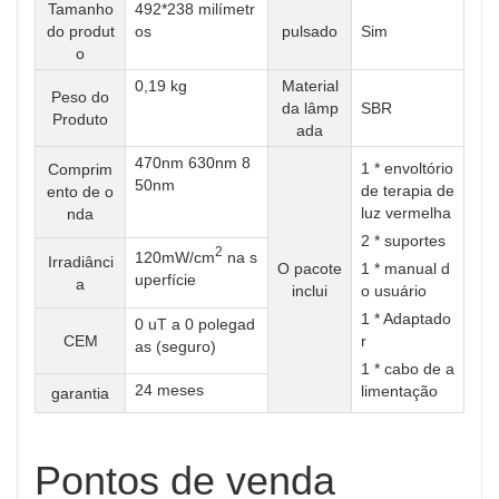
Tamanho
492*238 milímetr
do produt
os
pulsado
Sim
o
0,19 kg
Material
Peso do
da lâmp
SBR
Produto
ada
470nm 630nm 8
1 * envoltório
Comprim
50nm
de terapia de
ento de o
luz vermelha
nda
2 * suportes
2
120mW/cm
na s
Irradiânci
O pacote
1 * manual d
uperfície
a
inclui
o usuário
1 * Adaptado
0 uT a 0 polegad
CEM
r
as (seguro)
1 * cabo de a
24 meses
limentação
garantia
Pontos de venda